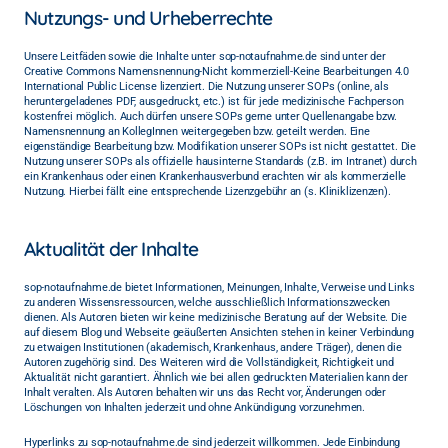
Nutzungs- und Urheberrechte
Unsere Leitfäden sowie die Inhalte unter sop-notaufnahme.de sind unter der 
Creative Commons Namensnennung-Nicht kommerziell-Keine Bearbeitungen 4.0 
International Public License lizenziert. Die Nutzung unserer SOPs (online, als 
heruntergeladenes PDF, ausgedruckt, etc.) ist für jede medizinische Fachperson 
kostenfrei möglich. Auch dürfen unsere SOPs gerne unter Quellenangabe bzw. 
Namensnennung an KollegInnen weitergegeben bzw. geteilt werden. Eine 
eigenständige Bearbeitung bzw. Modifikation unserer SOPs ist nicht gestattet. Die 
Nutzung unserer SOPs als offizielle hausinterne Standards (z.B. im Intranet) durch 
ein Krankenhaus oder einen Krankenhausverbund erachten wir als kommerzielle 
Nutzung. Hierbei fällt eine entsprechende Lizenzgebühr an (s. Kliniklizenzen).
Aktualität der Inhalte
sop-notaufnahme.de bietet Informationen, Meinungen, Inhalte, Verweise und Links 
zu anderen Wissensressourcen, welche ausschließlich Informationszwecken 
dienen. Als Autoren bieten wir keine medizinische Beratung auf der Website. Die 
auf diesem Blog und Webseite geäußerten Ansichten stehen in keiner Verbindung 
zu etwaigen Institutionen (akademisch, Krankenhaus, andere Träger), denen die 
Autoren zugehörig sind. Des Weiteren wird die Vollständigkeit, Richtigkeit und 
Aktualität nicht garantiert. Ähnlich wie bei allen gedruckten Materialien kann der 
Inhalt veralten. Als Autoren behalten wir uns das Recht vor, Änderungen oder 
Löschungen von Inhalten jederzeit und ohne Ankündigung vorzunehmen.
Hyperlinks zu sop-notaufnahme.de sind jederzeit willkommen. Jede Einbindung 