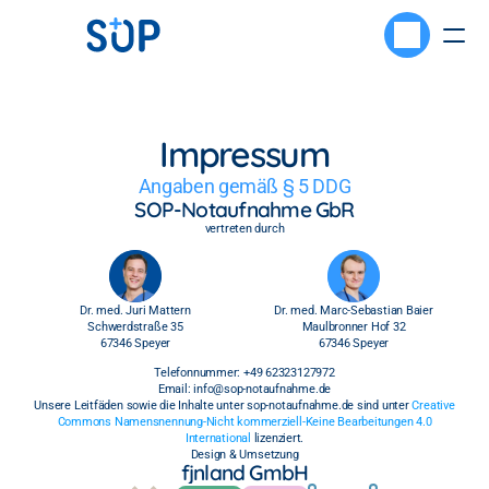
Impressum
Angaben gemäß § 5 DDG
SOP-Notaufnahme GbR
vertreten durch
Dr. med. Juri Mattern
Dr. med. Marc-Sebastian Baier
Schwerdstraße 35
Maulbronner Hof 32
67346 Speyer
67346 Speyer
Telefonnummer: +49 62323127972
Email: info@sop-notaufnahme.de
Unsere Leitfäden sowie die Inhalte unter sop-notaufnahme.de sind unter
Creative
Commons Namensnennung-Nicht kommerziell-Keine Bearbeitungen 4.0
International
lizenziert.
Design & Umsetzung
fjnland GmbH