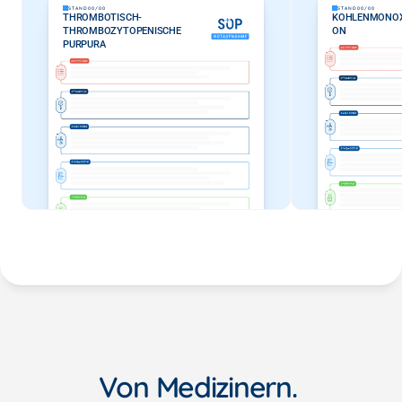
STAND
00/00
STAND
00/00
THROMBOTISCH-
KOHLENMONOXI
THROMBOZYTOPENISCHE 
ON
PURPURA
Von Medizinern. 