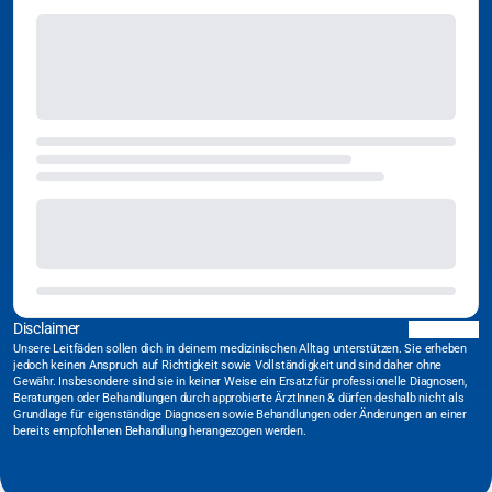
Disclaimer
Unsere Leitfäden sollen dich in deinem medizinischen Alltag unterstützen. Sie erheben
jedoch keinen Anspruch auf Richtigkeit sowie Vollständigkeit und sind daher ohne
Gewähr. Insbesondere sind sie in keiner Weise ein Ersatz für professionelle Diagnosen,
Beratungen oder Behandlungen durch approbierte ÄrztInnen & dürfen deshalb nicht als
Grundlage für eigenständige Diagnosen sowie Behandlungen oder Änderungen an einer
bereits empfohlenen Behandlung herangezogen werden.
#Medizinischer Leitfaden
#Notfallmedizin
#Akutmedizin
#Medizinische Leitlinie
#Qualitätsmanagement
#Notaufnahme
#Intensivstation
#DGINA
#Handlungsanweisung
#Behandlungspfad