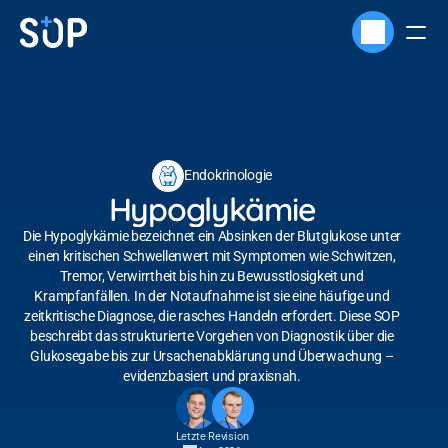
Endokrinologie
Hypoglykämie
Die Hypoglykämie bezeichnet ein Absinken der Blutglukose unter
einen kritischen Schwellenwert mit Symptomen wie Schwitzen,
Tremor, Verwirrtheit bis hin zu Bewusstlosigkeit und
Krampfanfällen. In der Notaufnahme ist sie eine häufige und
zeitkritische Diagnose, die rasches Handeln erfordert. Diese SOP
beschreibt das strukturierte Vorgehen von Diagnostik über die
Glukosegabe bis zur Ursachenabklärung und Überwachung –
evidenzbasiert und praxisnah.
Letzte Revision