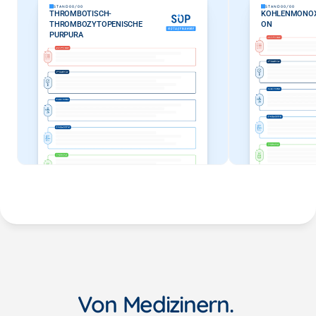
STAND
00/00
STAND
00/00
THROMBOTISCH-
KOHLENMONOXI
THROMBOZYTOPENISCHE 
ON
PURPURA
Von Medizinern. 