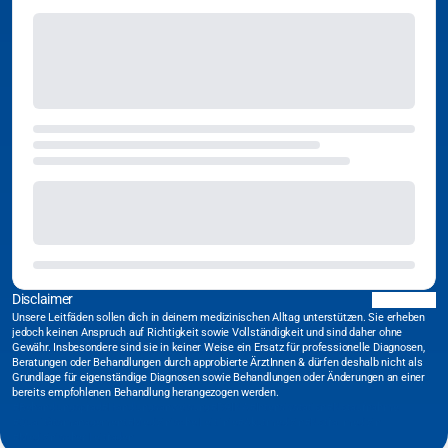
Disclaimer
Unsere Leitfäden sollen dich in deinem medizinischen Alltag unterstützen. Sie erheben
jedoch keinen Anspruch auf Richtigkeit sowie Vollständigkeit und sind daher ohne
Gewähr. Insbesondere sind sie in keiner Weise ein Ersatz für professionelle Diagnosen,
Beratungen oder Behandlungen durch approbierte ÄrztInnen & dürfen deshalb nicht als
Grundlage für eigenständige Diagnosen sowie Behandlungen oder Änderungen an einer
bereits empfohlenen Behandlung herangezogen werden.
#Behandlungspfad
#Handlungsanweisung
#DGINA
#Intensivstation
#Notaufnahme
#Qualitätsmanagement
#Medizinische Leitlinie
#Akutmedizin
#Notfallmedizin
#Medizinischer Leitfaden