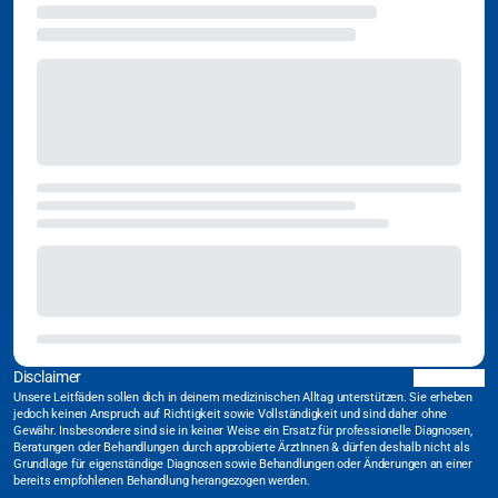
Disclaimer
Unsere Leitfäden sollen dich in deinem medizinischen Alltag unterstützen. Sie erheben
jedoch keinen Anspruch auf Richtigkeit sowie Vollständigkeit und sind daher ohne
Gewähr. Insbesondere sind sie in keiner Weise ein Ersatz für professionelle Diagnosen,
Beratungen oder Behandlungen durch approbierte ÄrztInnen & dürfen deshalb nicht als
Grundlage für eigenständige Diagnosen sowie Behandlungen oder Änderungen an einer
bereits empfohlenen Behandlung herangezogen werden.
#Medizinischer Leitfaden
#Notfallmedizin
#Akutmedizin
#Medizinische Leitlinie