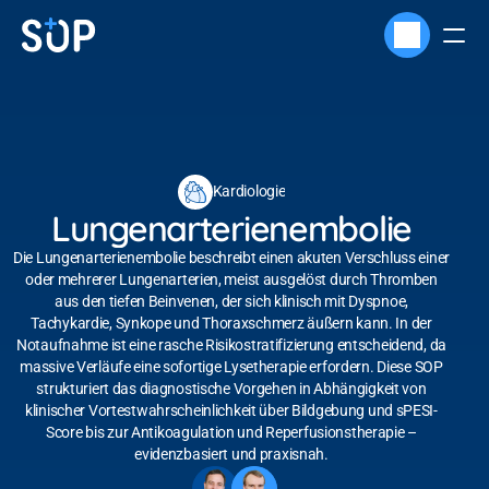
Kardiologie
Lungenarterienembolie
Die Lungenarterienembolie beschreibt einen akuten Verschluss einer
oder mehrerer Lungenarterien, meist ausgelöst durch Thromben
aus den tiefen Beinvenen, der sich klinisch mit Dyspnoe,
Tachykardie, Synkope und Thoraxschmerz äußern kann. In der
Notaufnahme ist eine rasche Risikostratifizierung entscheidend, da
massive Verläufe eine sofortige Lysetherapie erfordern. Diese SOP
strukturiert das diagnostische Vorgehen in Abhängigkeit von
klinischer Vortestwahrscheinlichkeit über Bildgebung und sPESI-
Score bis zur Antikoagulation und Reperfusionstherapie –
evidenzbasiert und praxisnah.