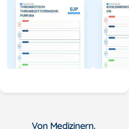
STAND
00/00
STAND
00/00
THROMBOTISCH-
KOHLENMONOXI
THROMBOZYTOPENISCHE 
ON
PURPURA
Von Medizinern. 