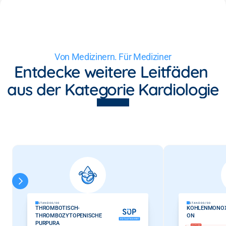
Von Medizinern. Für Mediziner
Entdecke weitere Leitfäden 
aus der Kategorie Kardiologie
STAND
00/00
STAND
00/00
THROMBOTISCH-
KOHLENMONOXI
THROMBOZYTOPENISCHE 
ON
PURPURA