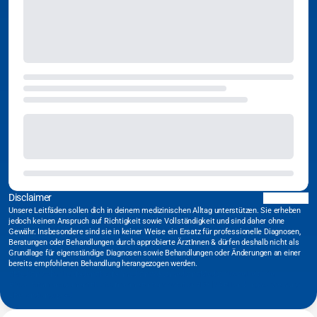
Disclaimer
Unsere Leitfäden sollen dich in deinem medizinischen Alltag unterstützen. Sie erheben
jedoch keinen Anspruch auf Richtigkeit sowie Vollständigkeit und sind daher ohne
Gewähr. Insbesondere sind sie in keiner Weise ein Ersatz für professionelle Diagnosen,
Beratungen oder Behandlungen durch approbierte ÄrztInnen & dürfen deshalb nicht als
Grundlage für eigenständige Diagnosen sowie Behandlungen oder Änderungen an einer
bereits empfohlenen Behandlung herangezogen werden.
#Medizinischer Leitfaden
#Notfallmedizin
#Akutmedizin
#Medizinische Leitlinie
#Qualitätsmanagement
#Notaufnahme
#Intensivstation
#DGINA
#Handlungsanweisung
#Behandlungspfad