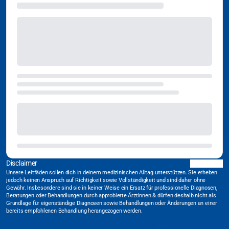
Disclaimer
Unsere Leitfäden sollen dich in deinem medizinischen Alltag unterstützen. Sie erheben
jedoch keinen Anspruch auf Richtigkeit sowie Vollständigkeit und sind daher ohne
Gewähr. Insbesondere sind sie in keiner Weise ein Ersatz für professionelle Diagnosen,
Beratungen oder Behandlungen durch approbierte ÄrztInnen & dürfen deshalb nicht als
Grundlage für eigenständige Diagnosen sowie Behandlungen oder Änderungen an einer
bereits empfohlenen Behandlung herangezogen werden.
#Medizinischer Leitfaden
#Notfallmedizin
#Akutmedizin
#Medizinische Leitlinie
#Qualitätsmanagement
#Notaufnahme
#Intensivstation
#DGINA
#Handlungsanweisung