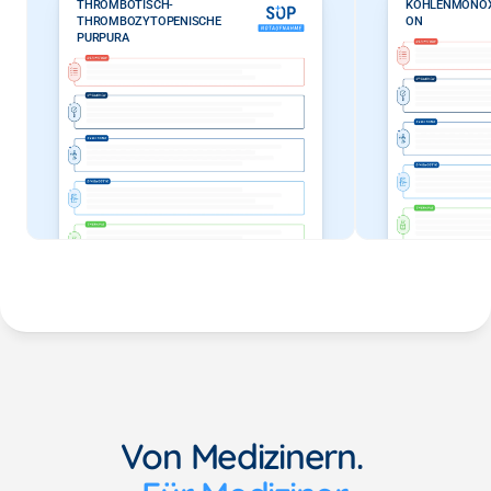
THROMBOTISCH-
KOHLENMONOXI
THROMBOZYTOPENISCHE 
ON
PURPURA
Von Medizinern. 