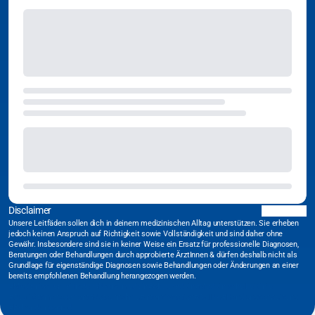
Disclaimer
Unsere Leitfäden sollen dich in deinem medizinischen Alltag unterstützen. Sie erheben
jedoch keinen Anspruch auf Richtigkeit sowie Vollständigkeit und sind daher ohne
Gewähr. Insbesondere sind sie in keiner Weise ein Ersatz für professionelle Diagnosen,
Beratungen oder Behandlungen durch approbierte ÄrztInnen & dürfen deshalb nicht als
Grundlage für eigenständige Diagnosen sowie Behandlungen oder Änderungen an einer
bereits empfohlenen Behandlung herangezogen werden.
#Medizinischer Leitfaden
#Notfallmedizin
#Akutmedizin
#Medizinische Leitlinie
#Qualitätsmanagement
#Notaufnahme
#Intensivstation
#DGINA
#Handlungsanweisung
#Behandlungspfad