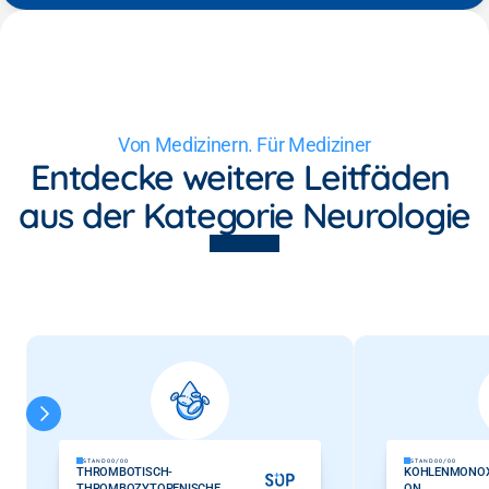
Von Medizinern. Für Mediziner
Entdecke weitere Leitfäden 
aus der Kategorie Neurologie
STAND
00/00
STAND
00/00
THROMBOTISCH-
KOHLENMONOXI
THROMBOZYTOPENISCHE 
ON