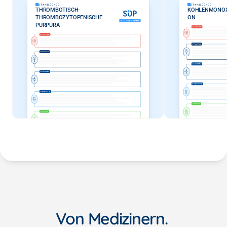
STAND
00/00
STAND
00/00
THROMBOTISCH-
KOHLENMONOXI
THROMBOZYTOPENISCHE 
ON
PURPURA
Von Medizinern. 